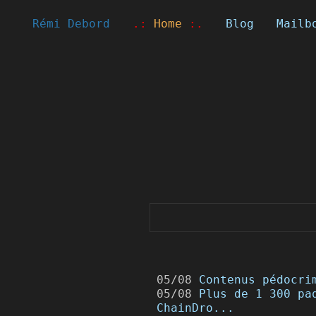
Rémi Debord
.:
Home
:.
Blog
Mailb
05/08
Contenus pédocri
05/08
Plus de 1 300 pa
ChainDro...