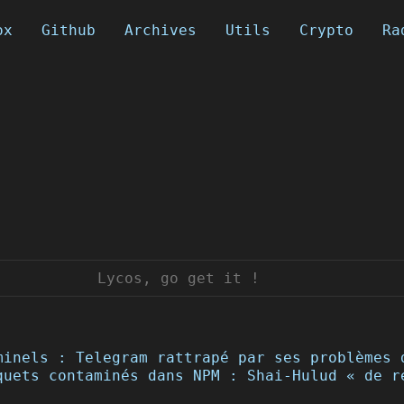
ox
Github
Archives
Utils
Crypto
Ra
minels : Telegram rattrapé par ses problèmes 
quets contaminés dans NPM : Shai-Hulud « de r