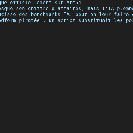
que officiellement sur Arm64
esque son chiffre d’affaires, mais l’IA plomb
ucisse des benchmarks IA… peut-on leur faire 
Adform piratée : un script substituait les po