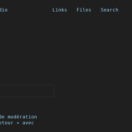
dio
Links
Files
Search
de modération
etour » avec